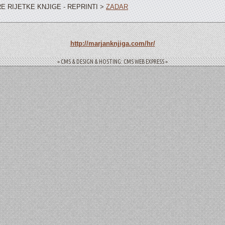
E RIJETKE KNJIGE - REPRINTI >
ZADAR
http://marjanknjiga.com/hr/
= CMS & DESIGN & HOSTING: CMS WEB EXPRESS =