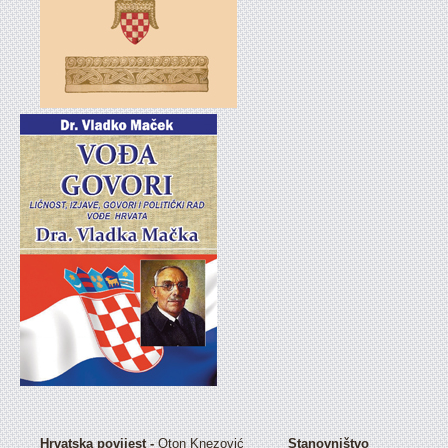
Hrvatska povijest -
Oton Knezović
Stanovništvo